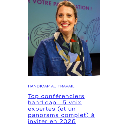
n
E
t
E
r
P
e
H
p
2
r
0
i
2
s
6
e
:
:
5
c
i
HANDICAP AU TRAVAIL
o
d
Top conférenciers
m
é
handicap : 5 voix
m
e
expertes (et un
e
s
panorama complet) à
n
d
inviter en 2026
t
e