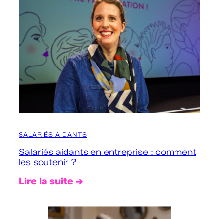
SALARIÉS AIDANTS
Salariés aidants en entreprise : comment
les soutenir ?
Lire la suite →
:
S