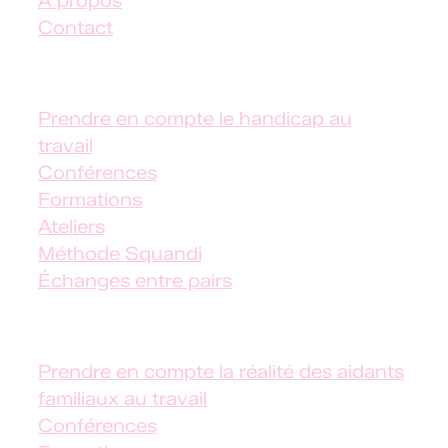
À propos
v
Contact
i
e
✦ Handicap au travail
e
Prendre en compte le handicap au
n
travail
s
Conférences
u
Formations
s
Ateliers
p
Méthode Squandi
e
Échanges entre pairs
n
s
✦
Aidants familiaux salariés
e
t
Prendre en compte la réalité des aidants
t
familiaux au travail
e
Conférences
n