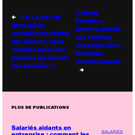
« Hauts
←
« Il y a peu de
Féminin »
gens qui se
donne la parole
considèrent comme
aux femmes
des aidants, nous
engagées avec
sommes juste des
Mathilde,
proches qui aimons
maman aidante
nos proches. »
→
PLUS DE PUBLICATIONS
Salariés aidants en
SALARIÉS
entreprise : comment les