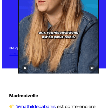
Ce qu’implique d’être un·e aidant·e familial·e
RÉSEAUX SOCIAUX
Madmoizelle
@mathildecabanis
est conférencière