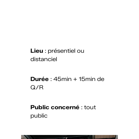
libérer la parole, pour
mieux agir ensemble.
Lieu
: présentiel ou
distanciel
Durée
: 45min + 15min de
Q/R
Public
concerné
: tout
public