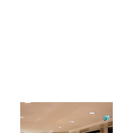
dans un monde incertain.
Comment accepter
l’inacceptable ?
Je vous livre mon Étoile de
survie : les 5 piliers qui
m’ont sauvée et qui
peuvent aussi transformer
votre quotidien.