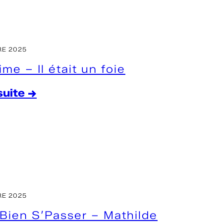
E 2025
ime – Il était un foie
 suite →
:
P
e
d
i
a
E 2025
t
Bien S’Passer – Mathilde