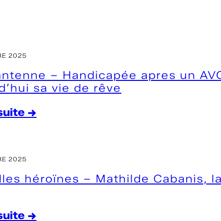
a
o
s
s
i
t
s
e
o
e
E 2025
r
r
antenne – Handicapée apres un AVC 
i
d’hui sa vie de rêve
–
e
M
s
 suite →
a
–
:
t
M
L
h
a
i
E 2025
i
t
b
les héroïnes – Mathilde Cabanis, la 
l
h
r
d
i
e
 suite →
e