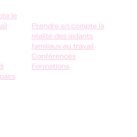
salariés
te le
ail
Prendre en compte la
réalité des aidants
familiaux au travail
Conférences
i
Formations
pairs
Mathilde Cabanis @2025