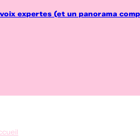
voix expertes (et un panorama compl
ccueil
✦ Handicap au 