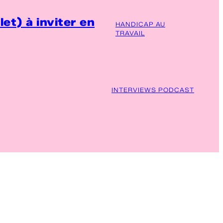
et) à inviter en
HANDICAP AU
TRAVAIL
INTERVIEWS PODCAST
travail
✦
Aidants familiaux