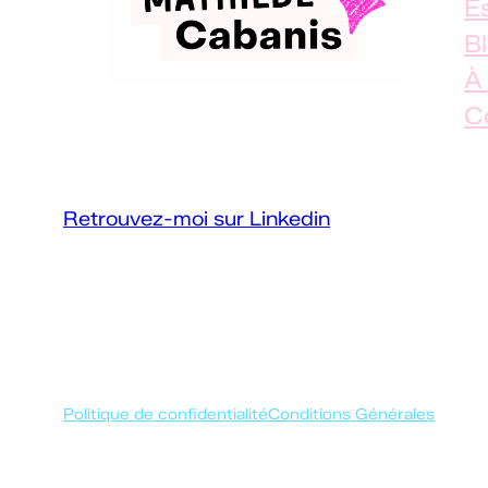
E
B
À
C
Conférencière et formatrice
handicap
Retrouvez-moi sur Linkedin
Politique de confidentialité
Conditions Générales