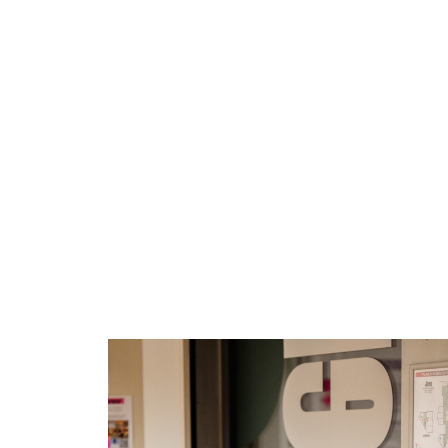
performance :
le manager
face au
handicap