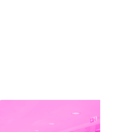
Public
concerné
: managers