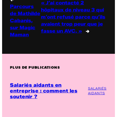
« J’ai contacté 2
Parcours
hôpitaux de niveau 3 qui
de Mathilde
m’ont refusé parce qu’ils
Cabanis,
avaient trop peur que je
sur Magic
fasse un AVC. »
→
Maman
PLUS DE PUBLICATIONS
Salariés aidants en
SALARIÉS
entreprise : comment les
AIDANTS
soutenir ?